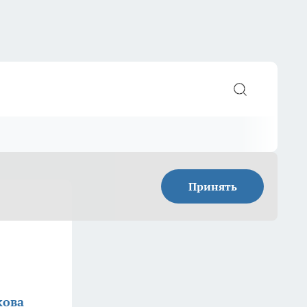
Принять
кова