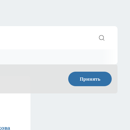
Принять
кова