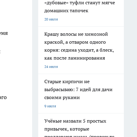
«дубовые» туфли станут мягче
домашних тапочек
20 июля
емя
Крашу волосы не химозной
краской, а отваром одного
корня: седина уходит, а блеск,
и
как после ламинирования
24 июля
Старые кирпичи не
выбрасываю: 7 идей для дачи
ого
своими руками
9 июля
Учёные назвали 5 простых
привычек, которые
продлевают жизнь (проверьте