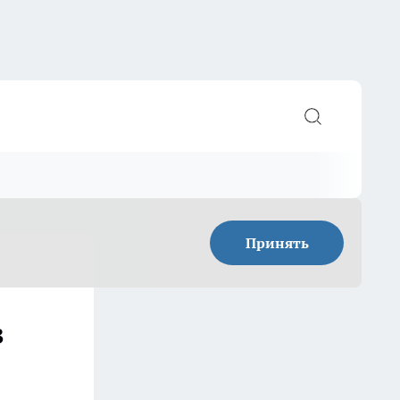
Принять
в