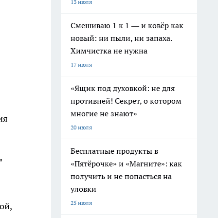
13 июля
Смешиваю 1 к 1 — и ковёр как
новый: ни пыли, ни запаха.
Химчистка не нужна
17 июля
«Ящик под духовкой: не для
противней! Секрет, о котором
многие не знают»
ия
20 июля
Бесплатные продукты в
"
«Пятёрочке» и «Магните»: как
получить и не попасться на
уловки
25 июля
ой,