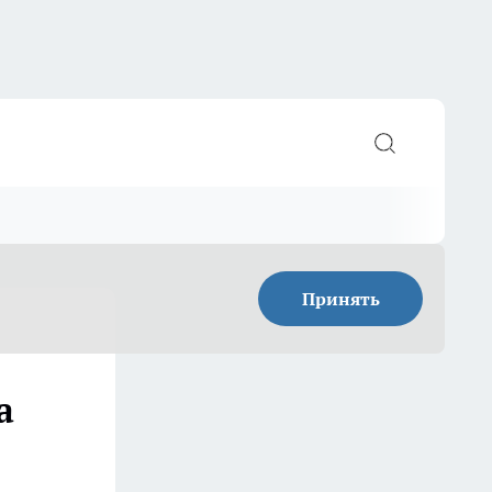
Принять
а