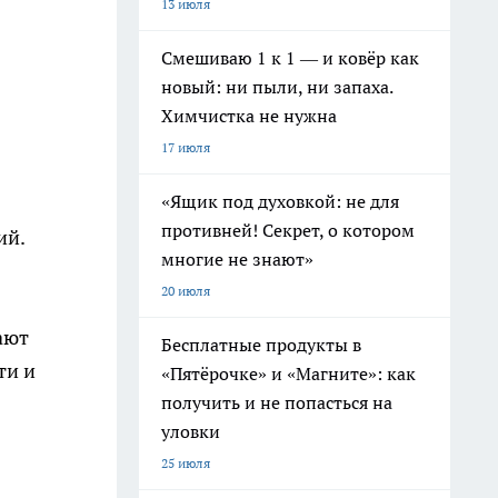
13 июля
Смешиваю 1 к 1 — и ковёр как
новый: ни пыли, ни запаха.
Химчистка не нужна
17 июля
«Ящик под духовкой: не для
противней! Секрет, о котором
ий.
многие не знают»
20 июля
ают
Бесплатные продукты в
ти и
«Пятёрочке» и «Магните»: как
получить и не попасться на
уловки
25 июля