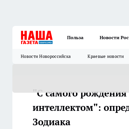
Польза
Новости Ро
Новости Новороссийска
Краевые новости
"С самого рождения
интеллектом": опре
Зодиака