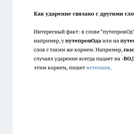
Как ударение связано с другими сл
Интересный факт: в слове "путепровОд"
например, у
путепровОда
или на
путе
слов с таким же корнем. Например,
газ
случаях ударение всегда падает на
-ВО
этим корнем, пишет
источник
.