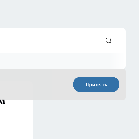
Принять
ем