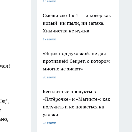
13 июля
Смешиваю 1 к 1 — и ковёр как
новый: ни пыли, ни запаха.
Химчистка не нужна
17 июля
«Ящик под духовкой: не для
противней! Секрет, о котором
мся!
многие не знают»
20 июля
Бесплатные продукты в
«Пятёрочке» и «Магните»: как
Од",
получить и не попасться на
и
уловки
ьно,
25 июля