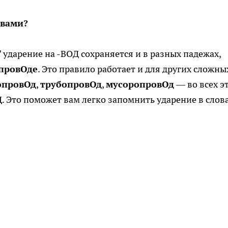
овами?
 ударение на -ВОД сохраняется и в разных падежах,
провОде
. Это правило работает и для других сложны
опровОд
,
трубопровОд
,
мусоропровОд
— во всех э
Д
. Это поможет вам легко запомнить ударение в слова