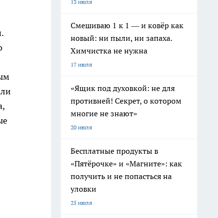
13 июля
Смешиваю 1 к 1 — и ковёр как
.
новый: ни пыли, ни запаха.
о
Химчистка не нужна
17 июля
ым
«Ящик под духовкой: не для
али
противней! Секрет, о котором
,
многие не знают»
ые
20 июля
Бесплатные продукты в
«Пятёрочке» и «Магните»: как
получить и не попасться на
уловки
25 июля