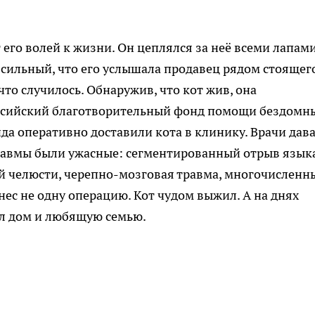
 его волей к жизни. Он цеплялся за неё всеми лапами
сильный, что его услышала продавец рядом стоящег
то случилось. Обнаружив, что кот жив, она
оссийский благотворительный фонд помощи бездомн
а оперативно доставили кота в клинику. Врачи дав
равмы были ужасные: сегментированный отрыв языка
 челюсти, черепно-мозговая травма, многочисленн
с не одну операцию. Кот чудом выжил. А на днях
ел дом и любящую семью.