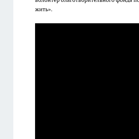
жить».