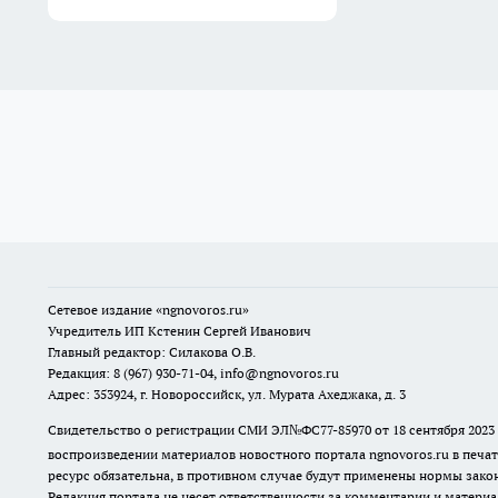
Сетевое издание
«ngnovoros.ru»
Учредитель ИП Кстенин Сергей Иванович
Главный редактор: Силакова О.В.
Редакция: 8 (967) 930-71-04, info@ngnovoros.ru
Адрес: 353924, г. Новороссийск, ул. Мурата Ахеджака, д. 3
Свидетельство о регистрации СМИ ЭЛ№ФС77-85970
от 18 сентября 20
воспроизведении материалов новостного портала ngnovoros.ru в печат
ресурс обязательна, в противном случае будут применены нормы закон
Редакция портала не несет ответственности за комментарии и материа