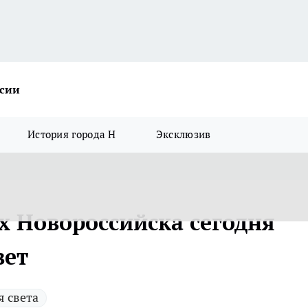
ссии
История города Н
Эксклюзив
х Новороссийска сегодня
вет
 света