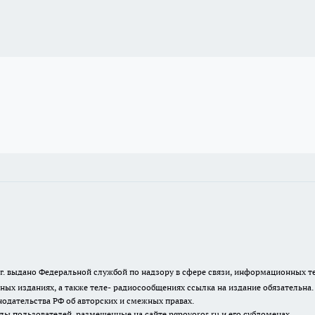
23 г. выдано Федеральной службой по надзору в сфере связи, информационных
ных изданиях, а также теле- радиосообщениях ссылка на издание обязательна
одательства РФ об авторских и смежных правах.
лы пользователей, размещенные на сайте ngnovoros.ru и его субдоменах.