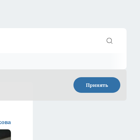
Принять
кова