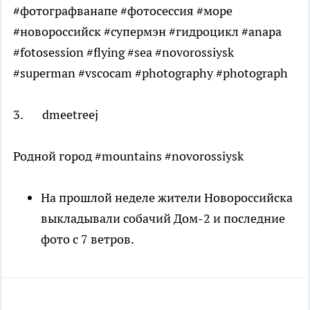
#фотографванапе #фотосессия #море
#новороссийск #супермэн #гидроцикл #anapa
#fotosession #flying #sea #novorossiysk
#superman #vscocam #photography #photograph
3. dmeetreej
Родной город #mountains #novorossiysk
На прошлой неделе жители Новороссийска
выкладывали собачий Дом-2 и последние
фото с 7 ветров.