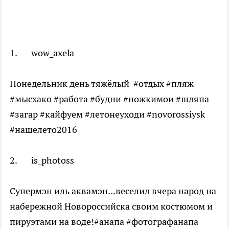
1. wow_axela
Понедельник день тяжёлый #отдых #пляж
#мысхако #работа #будни #ножкимои #шляпа
#загар #кайфуем #летонеуходи #novorossiysk
#нашелето2016
2. is_photoss
Супермэн иль аквамэн...веселил вчера народ на
набережной Новороссийска своим костюмом и
пируэтами на воде!#анапа #фотографанапа