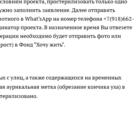
 условиям проекта, простерилизовать только одно
нужно заполнить заявление. Далее отправить
отного в What'sApp на номер телефона +7(918)662-
динатор проекта. В назначенное время Вы отвезете
перации необходимо будет отправить фото или
ост) в Фонд "Хочу жить".
х с улиц, а также содержащихся на временных
я аурикальная метка (обрезание кончика уха) в
стерилизовано.