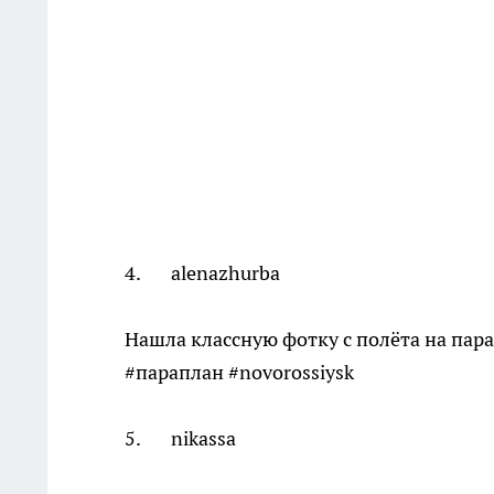
4. alenazhurba
Нашла классную фотку с полёта на пар
#параплан #novorossiysk
5. nikassa