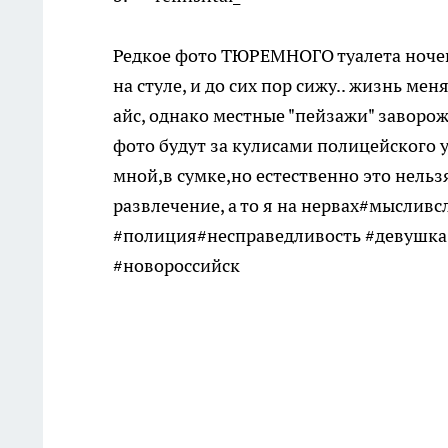
Редкое фото ТЮРЕМНОГО туалета ночевал
на стуле, и до сих пор сижу.. жизнь ме
айс, однако местные "пейзажи" заворо
фото будут за кулисами полицейского у
мной,в сумке,но естественно это нельзя
развлечение, а то я на нервах#мысливс
#полиция#несправедливость #девушка 
#новороссийск