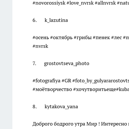
#novorossiysk #love_nvrsk #allnvrsk #n
6. k_lazutina
#осень #октябрь #грибы #пенек #лес #m
#nvrsk
7. grostovtseva_photo
#fotografiya #GR #foto_by_gulyararostov
#моётворчество #хочутворитьеще#kuban
8. kytakova_yana
Доброго бодрого утра Мир ! Интересно