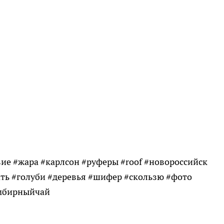
ие #жара #карлсон #руферы #roof #новороссийск
ть #голуби #деревья #шифер #скользю #фото
имбирныйчай