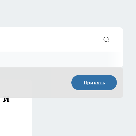
Принять
 и