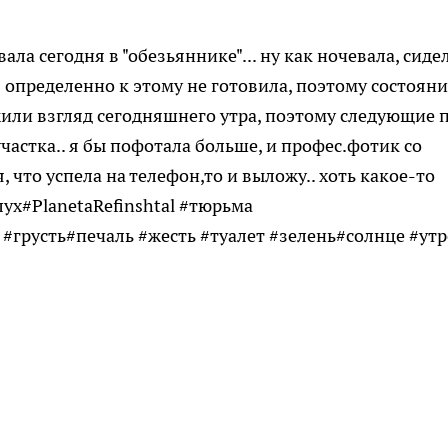
а сегодня в "обезьяннике"... ну как ночевала, сиде
ня определенно к этому не готовила, поэтому состояни
жили взгляд сегодняшнего утра, поэтому следующие 
частка.. я бы пофотала больше, и профес.фотик со
, что успела на телефон,то и выложу.. хоть какое-то
лух#PlanetaRefinshtal #тюрьма
#грусть#печаль #жесть #туалет #зелень#солнце #утр