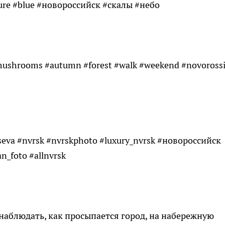
ature #blue #новороссийск #скалы #небо
ushrooms #autumn #forest #walk #weekend #novorossi
tseva #nvrsk #nvrskphoto #luxury_nvrsk #новороссийск
_foto #allnvrsk
 наблюдать, как просыпается город, на набережную