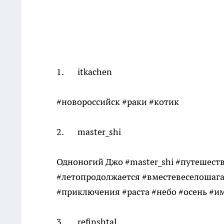
1. itkachen
#новороссийск #раки #котик
2. master_shi
Одноногий Джо #master_shi #путешеств
#летопродолжается #вместевеселошага
#приключения #раста #небо #осень #
3. refinshtal_