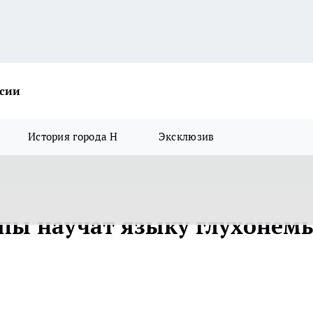
ссии
История города Н
Эксклюзив
пы научат языку глухонем