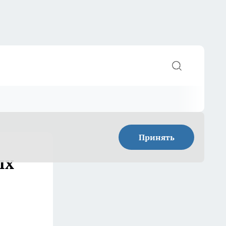
Принять
ых