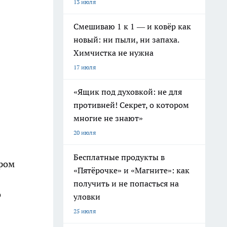
13 июля
Смешиваю 1 к 1 — и ковёр как
новый: ни пыли, ни запаха.
Химчистка не нужна
17 июля
«Ящик под духовкой: не для
противней! Секрет, о котором
многие не знают»
20 июля
Бесплатные продукты в
тром
«Пятёрочке» и «Магните»: как
получить и не попасться на
o
уловки
25 июля