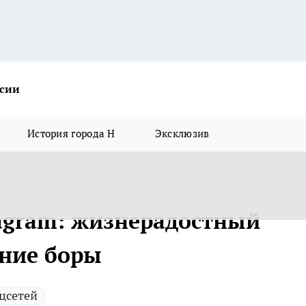
ссии
История города Н
Эксклюзив
tagram: жизнерадостный
ение боры
цсетей