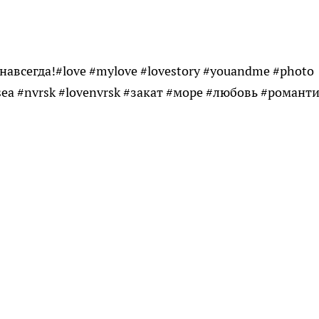
навсегда!#love #mylove #lovestory #youandme #photo
ksea #nvrsk #lovenvrsk #закат #море #любовь #романт