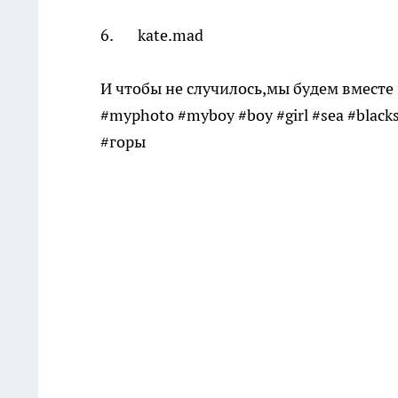
6. kate.mad
И чтобы не случилось,мы будем вместе 
#myphoto #myboy #boy #girl #sea #blac
#горы