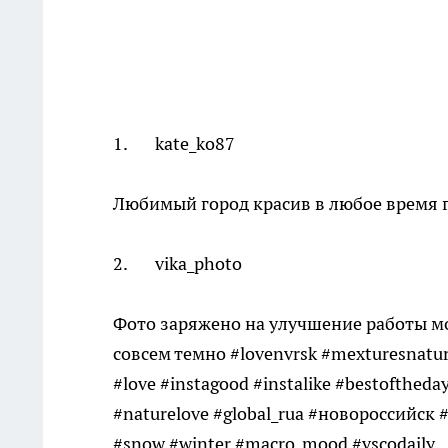
1. kate_ko87
Любимый город красив в любое время 
2. vika_photo
Фото заряжено на улучшение работы мо
совсем темно #lovenvrsk #mexturesnatur
#love #instagood #instalike #bestofthed
#naturelove #global_rua #новороссийск #a
#snow #winter #macro_mood #vscodaily