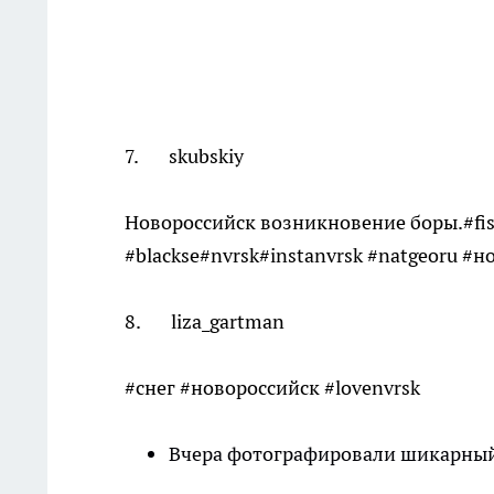
7. skubskiy
Новороссийск возникновение боры.#fishe
#blackse#nvrsk#instanvrsk #natgeoru #но
8. liza_gartman
#снег #новороссийск #lovenvrsk
Вчера фотографировали шикарный