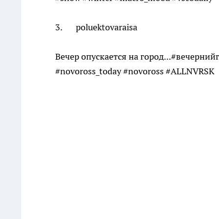
3. poluektovaraisa
Вечер опускается на город...#вечерний
#novoross_today #novoross #ALLNVRSK