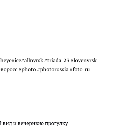
ye#ice#allnvrsk #triada_23 #lovenvrsk
воросс #photo #photorussia #foto_ru
 вид и вечернюю прогулку