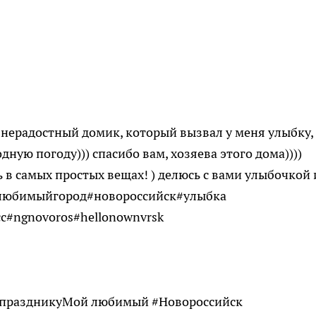
знерадостный домик, который вызвал у меня улыбку,
ную погоду))) спасибо вам, хозяева этого дома))))
в самых простых вещах! ) делюсь с вами улыбочкой 
любимыйгород#новороссийск#улыбка
сс#ngnovoros#hellonownvrsk
у праздникуМой любимый #Новороссийск