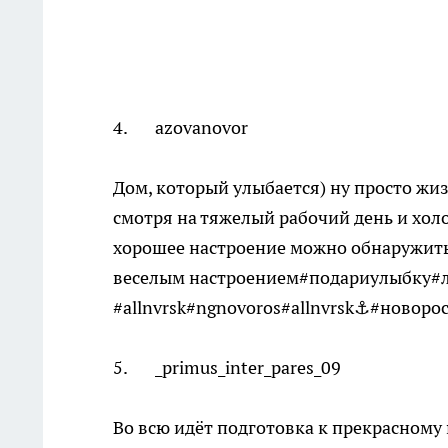
4. azovanovor
Дом, который улыбается) ну просто жи
смотря на тяжелый рабочий день и холод
хорошее настроение можно обнаружить 
веселым настроением#подариулыбку#
#allnvrsk#ngnovoros#allnvrsk⚓️#новоро
5. _primus_inter_pares_09
Во всю идёт подготовка к прекрасном