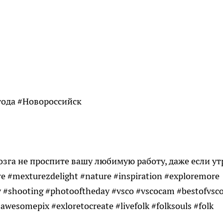
года #Новороссийск
зга не проспите вашу любимую работу, даже если у
e #mexturezdelight #nature #inspiration #exploremore
ay #shooting #photooftheday #vsco #vscocam #bestofvsc
wesomepix #exloretocreate #livefolk #folksouls #folk