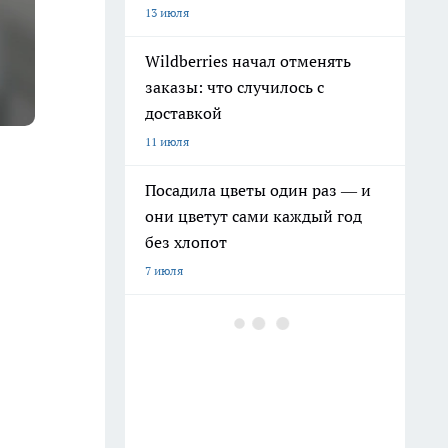
13 июля
Wildberries начал отменять
заказы: что случилось с
доставкой
11 июля
Посадила цветы один раз — и
они цветут сами каждый год
без хлопот
7 июля
Дачники отказываются от
бетона: хитовая резиновая
лента на Ozon — стелется за
минуту, не скользит, смотрится
красиво