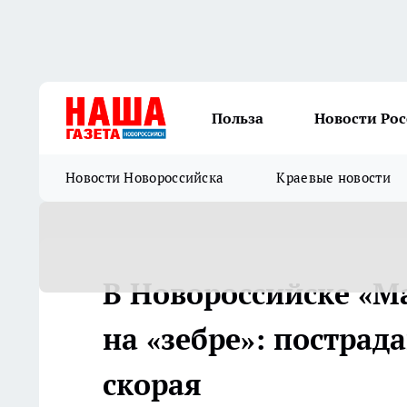
Польза
Новости Ро
Новости Новороссийска
Краевые новости
В Новороссийске «М
на «зебре»: пострад
скорая