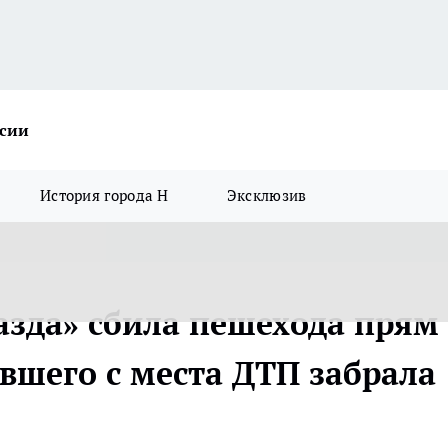
ссии
История города Н
Эксклюзив
азда» сбила пешехода прям
авшего с места ДТП забрала