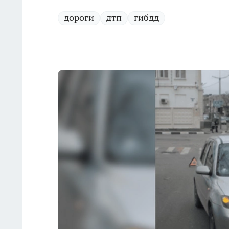
дороги
дтп
гибдд