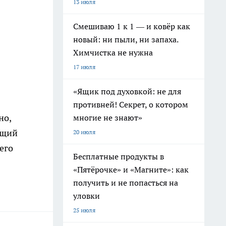
13 июля
Смешиваю 1 к 1 — и ковёр как
новый: ни пыли, ни запаха.
Химчистка не нужна
17 июля
«Ящик под духовкой: не для
противней! Секрет, о котором
но,
многие не знают»
ющий
20 июля
его
Бесплатные продукты в
«Пятёрочке» и «Магните»: как
получить и не попасться на
уловки
25 июля