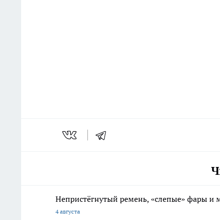
Ч
Непристёгнутый ремень, «слепые» фары и м
4 августа