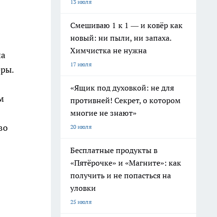
13 июля
Смешиваю 1 к 1 — и ковёр как
новый: ни пыли, ни запаха.
Химчистка не нужна
на
17 июля
еры.
«Ящик под духовкой: не для
м
противней! Секрет, о котором
многие не знают»
во
20 июля
Бесплатные продукты в
«Пятёрочке» и «Магните»: как
получить и не попасться на
уловки
25 июля