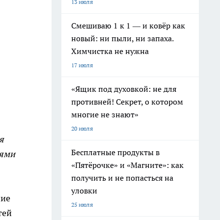
13 июля
Смешиваю 1 к 1 — и ковёр как
новый: ни пыли, ни запаха.
Химчистка не нужна
17 июля
«Ящик под духовкой: не для
противней! Секрет, о котором
многие не знают»
20 июля
я
Бесплатные продукты в
ьями
«Пятёрочке» и «Магните»: как
получить и не попасться на
уловки
ние
25 июля
тей