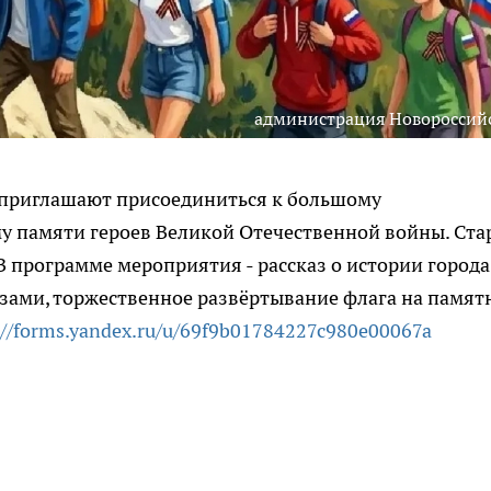
администрация Новороссий
а приглашают присоединиться к большому
у памяти героев Великой Отечественной войны. Ста
 В программе мероприятия - рассказ о истории города
изами, торжественное развёртывание флага на памят
://forms.yandex.ru/u/69f9b01784227c980e00067a