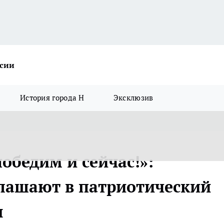
ссии
История города Н
Эксклюзив
обедим и сейчас!»:
лашают в патриотический
ы