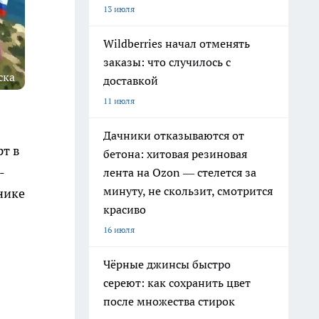
13 июля
Wildberries начал отменять
заказы: что случилось с
ска
доставкой
11 июля
Дачники отказываются от
рт в
бетона: хитовая резиновая
-
лента на Ozon — стелется за
минуту, не скользит, смотрится
нике
красиво
16 июля
Чёрные джинсы быстро
сереют: как сохранить цвет
после множества стирок