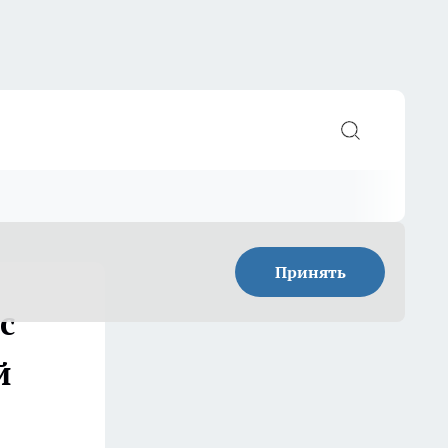
Принять
с
й