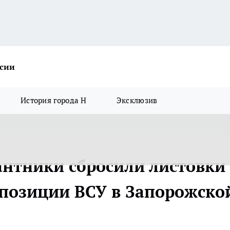
ссии
История города Н
Эксклюзив
антники сбросили листовки 
позиции ВСУ в Запорожско