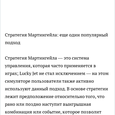
Стратегия Мартингейла: еще один популярный
подход
Стратегия Мартингейла — это система
управления, которая часто применяется в
играх; Lucky Jet не стал исключением — на этом
симуляторе пользователи также активно
используют данный подход. В основе стратегии
лежит предположение относительно того, что
рано или поздно наступит выигрышная
комбинация или событие, которое позволит