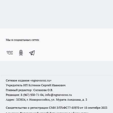
Мы в социальных сетях
Сетевое издание
«ngnovoros.ru»
Учредитель ИП Кстенин Сергей Иванович
Главный редактор: Силакова О.В.
Редакция: 8 (967) 930-71-04, info@ngnovoros.ru
Адрес: 353924, г. Новороссийск, ул. Мурата Ахеджака, д. 3
Свидетельство о регистрации СМИ ЭЛ№ФС77-85970
от 18 сентября 2023