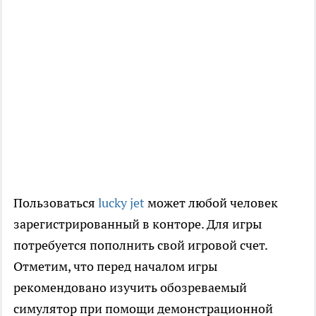
Пользоваться
lucky jet
может любой человек
зарегистрированный в конторе. Для игры
потребуется пополнить свой игровой счет.
Отметим, что перед началом игры
рекомендовано изучить обозреваемый
симулятор при помощи демонстрационной