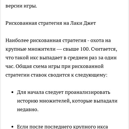
версии игры.
Рискованная стратегия на Лаки Джет
Наиболее рискованная стратегия - охота на
крупные множители — свыше 100. Считается,
что такой икс выпадает в среднем раз за один
час. Общая схема игры при рискованной
стратегии ставок сводится к следующему:
Для начала следует проанализировать
историю множителей, которые выпадали
недавно.
Если после последнего крупного икса