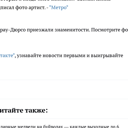
писал фото артист. -
"Метро"
брау-Дюрсо приезжали знаменитости. Посмотрите фо
такте"
, узнавайте новости первыми и выигрывайте
итайте также:
ндарные медведи на буйволах — каждые выходные до 6