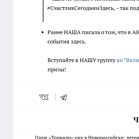
#СчастливСегодняиЗдесь, – так под
Ранее НАША писала о том, что в А
события здесь.
Вступайте в НАШУ группу
во "Вкон
призы!
Ч
Цирк «Торнадо» уже в Новороссийске: леге