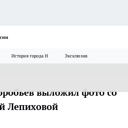
ссии
История города Н
Эксклюзив
оробьев выложил фото со
ей Лепиховой