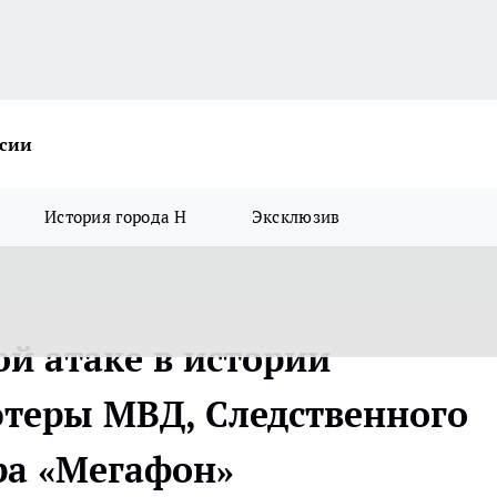
ссии
История города Н
Эксклюзив
й атаке в истории
теры МВД, Следственного
ра «Мегафон»