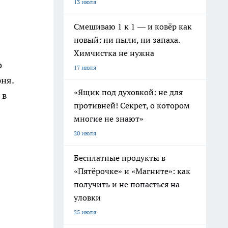
13 июля
Смешиваю 1 к 1 — и ковёр как
новый: ни пыли, ни запаха.
Химчистка не нужна
о
17 июля
ня.
«Ящик под духовкой: не для
 в
противней! Секрет, о котором
многие не знают»
20 июля
Бесплатные продукты в
«Пятёрочке» и «Магните»: как
получить и не попасться на
уловки
25 июля