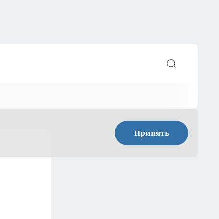
Принять
о