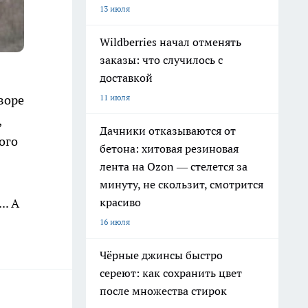
13 июля
Wildberries начал отменять
заказы: что случилось с
доставкой
11 июля
воре
,
Дачники отказываются от
ого
бетона: хитовая резиновая
лента на Ozon — стелется за
минуту, не скользит, смотрится
красиво
.. А
16 июля
Чёрные джинсы быстро
сереют: как сохранить цвет
после множества стирок