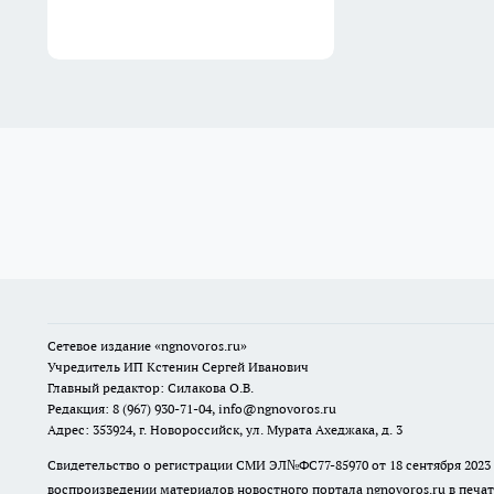
Сетевое издание
«ngnovoros.ru»
Учредитель ИП Кстенин Сергей Иванович
Главный редактор: Силакова О.В.
Редакция: 8 (967) 930-71-04, info@ngnovoros.ru
Адрес: 353924, г. Новороссийск, ул. Мурата Ахеджака, д. 3
Свидетельство о регистрации СМИ ЭЛ№ФС77-85970
от 18 сентября 20
воспроизведении материалов новостного портала ngnovoros.ru в печат