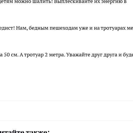
е детям можно шалить! Выплёскивайте их энергию в
едист! Нам, бедным пешеходам уже и на тротуарах ме
 50 см. А тротуар 2 метра. Уважайте друг друга и буд
итайте также: