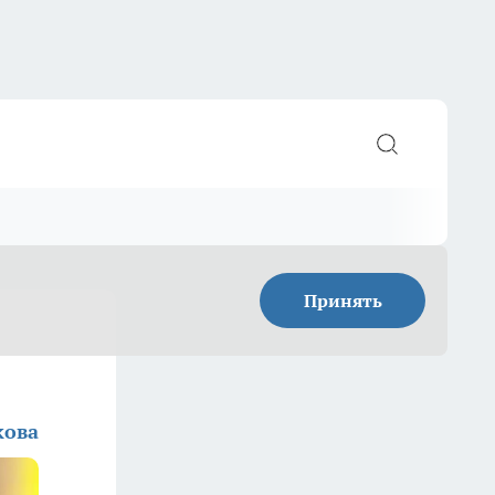
Принять
кова