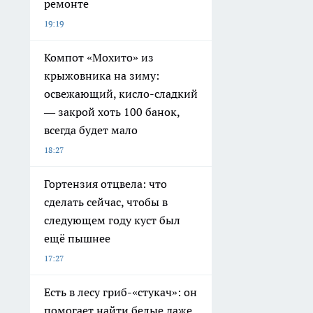
ремонте
19:19
Компот «Мохито» из
крыжовника на зиму:
освежающий, кисло-сладкий
— закрой хоть 100 банок,
всегда будет мало
18:27
Гортензия отцвела: что
сделать сейчас, чтобы в
следующем году куст был
ещё пышнее
17:27
Есть в лесу гриб-«стукач»: он
помогает найти белые даже