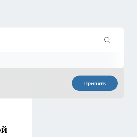
Принять
ой