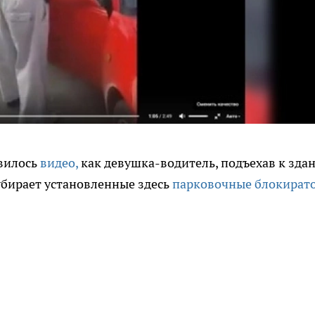
явилось
видео,
как девушка-водитель, подъехав к зда
 убирает установленные здесь
парковочные блокират