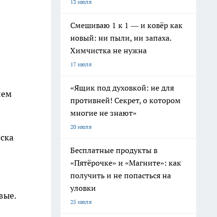
13 июля
Смешиваю 1 к 1 — и ковёр как
новый: ни пыли, ни запаха.
Химчистка не нужна
17 июля
«Ящик под духовкой: не для
лем
противней! Секрет, о котором
многие не знают»
20 июля
ска
Бесплатные продукты в
«Пятёрочке» и «Магните»: как
получить и не попасться на
уловки
вые.
25 июля