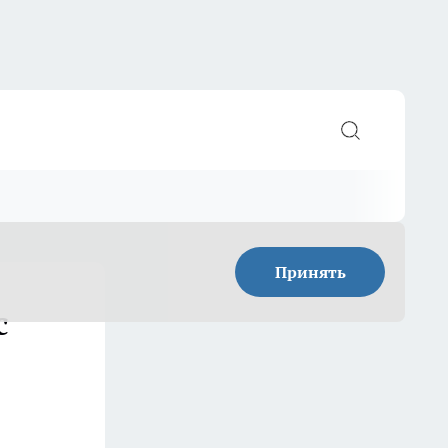
Принять
с