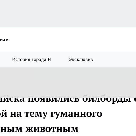
ссии
История города Н
Эксклюзив
ийска появились билборды 
й на тему гуманного
омным животным