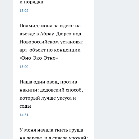
и порядка
15:02
Полмиллиона за идею: на
въезде в Абрау-Дюрсо под
Новороссийском установят
арт-объект по концепции
«Эно-Эко-Этно»
15:00
Наша один овощ против
накипи: дедовский способ,
который лучше уксуса и
соды
14:31
У меня начала гнить груша
на дереве, и я спасла урожай: