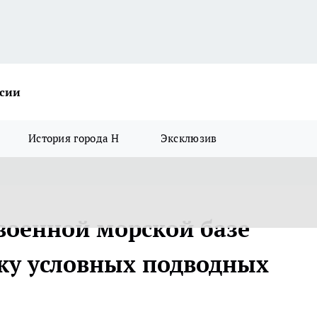
ссии
История города Н
Эксклюзив
военной морской базе
аку условных подводных