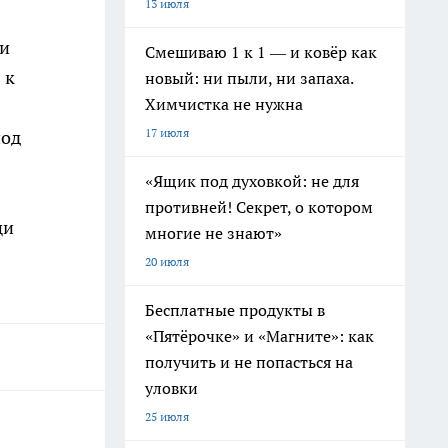
13 июля
ки
Смешиваю 1 к 1 — и ковёр как
 к
новый: ни пыли, ни запаха.
Химчистка не нужна
17 июля
под
«Ящик под духовкой: не для
противней! Секрет, о котором
щи
многие не знают»
20 июля
Бесплатные продукты в
«Пятёрочке» и «Магните»: как
получить и не попасться на
уловки
25 июля