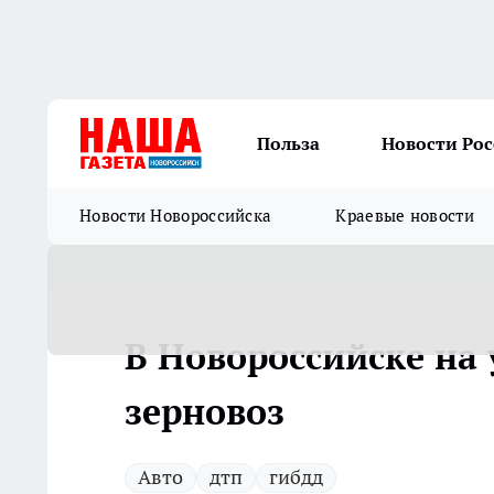
Польза
Новости Ро
Новости Новороссийска
Краевые новости
В Новороссийске на
зерновоз
Авто
дтп
гибдд