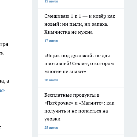
13 июля
Смешиваю 1 к 1 — и ковёр как
новый: ни пыли, ни запаха.
Химчистка не нужна
17 июля
тра
сь
«Ящик под духовкой: не для
противней! Секрет, о котором
многие не знают»
а, а
20 июля
ь»
Бесплатные продукты в
«Пятёрочке» и «Магните»: как
получить и не попасться на
уловки
е
25 июля