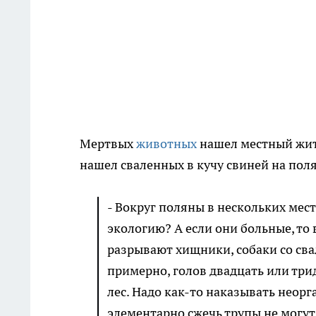
Мертвых
животных
нашел местный жите
нашел сваленных в кучу свиней на пол
- Вокруг поляны в нескольких мес
экологию? А если они больные, то 
разрывают хищники, собаки со свал
примерно, голов двадцать или три
лес. Надо как-то наказывать нео
элементарно сжечь трупы не могут 