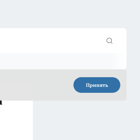
Принять
а