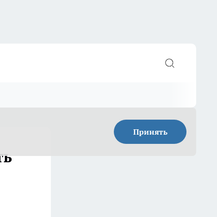
Принять
ть