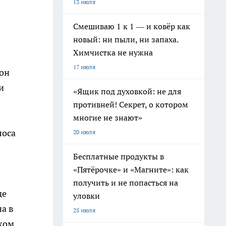
13 июля
Смешиваю 1 к 1 — и ковёр как
новый: ни пыли, ни запаха.
Химчистка не нужна
17 июля
тон
и
«Ящик под духовкой: не для
противней! Секрет, о котором
многие не знают»
лоса
20 июля
Бесплатные продукты в
«Пятёрочке» и «Магните»: как
получить и не попасться на
де
уловки
а в
25 июля
ком