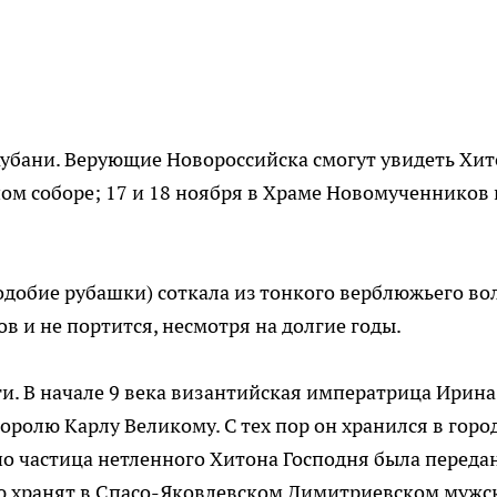
Кубани. Верующие Новороссийска смогут увидеть Хи
ном соборе; 17 и 18 ноября в Храме Новомученников 
добие рубашки) соткала из тонкого верблюжьего во
в и не портится, несмотря на долгие годы.
ти. В начале 9 века византийская императрица Ирина
ролю Карлу Великому. С тех пор он хранился в горо
о частица нетленного Хитона Господня была передан
ю хранят в Спасо-Яковлевском Димитриевском мужс