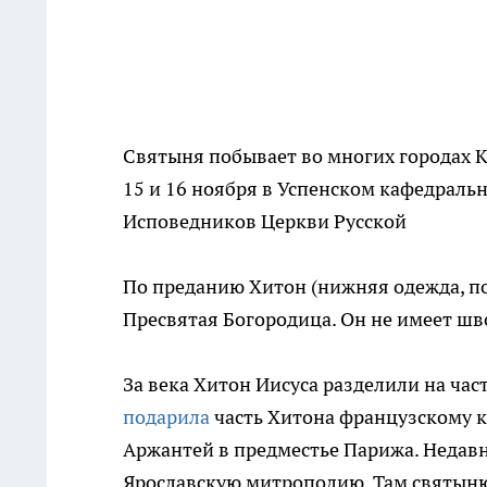
Святыня побывает во многих городах 
15 и 16 ноября в Успенском кафедраль
Исповедников Церкви Русской
По преданию Хитон (нижняя одежда, по
Пресвятая Богородица. Он не имеет шво
За века Хитон Иисуса разделили на час
подарила
часть Хитона французскому ко
Аржантей в предместье Парижа. Недавн
Ярославскую митрополию. Там святын