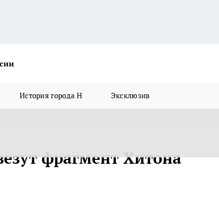
ссии
История города Н
Эксклюзив
везут фрагмент Хитона