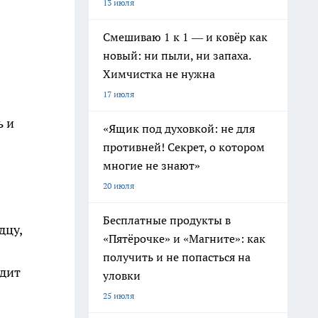
13 июля
Смешиваю 1 к 1 — и ковёр как
новый: ни пыли, ни запаха.
Химчистка не нужна
17 июля
ь и
«Ящик под духовкой: не для
противней! Секрет, о котором
многие не знают»
20 июля
Бесплатные продукты в
дцу,
«Пятёрочке» и «Магните»: как
получить и не попасться на
одит
уловки
25 июля