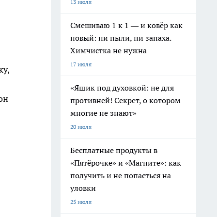
13 июля
Смешиваю 1 к 1 — и ковёр как
новый: ни пыли, ни запаха.
Химчистка не нужна
17 июля
ку,
«Ящик под духовкой: не для
он
противней! Секрет, о котором
многие не знают»
20 июля
Бесплатные продукты в
«Пятёрочке» и «Магните»: как
получить и не попасться на
уловки
25 июля