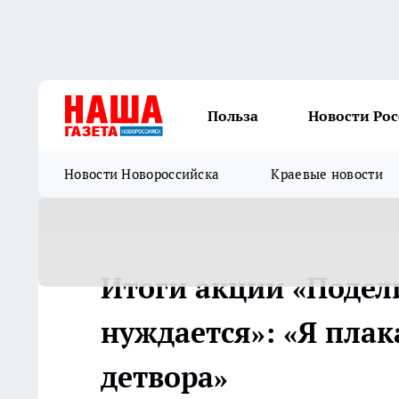
Польза
Новости Ро
Новости Новороссийска
Краевые новости
Итоги акции «Подели
нуждается»: «Я плака
детвора»