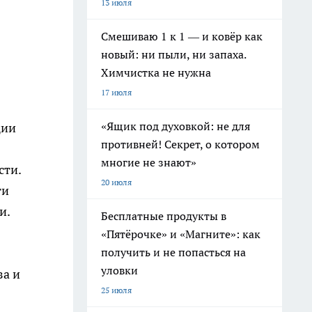
13 июля
Смешиваю 1 к 1 — и ковёр как
новый: ни пыли, ни запаха.
Химчистка не нужна
17 июля
«Ящик под духовкой: не для
ции
противней! Секрет, о котором
многие не знают»
сти.
20 июля
ти
и.
Бесплатные продукты в
«Пятёрочке» и «Магните»: как
получить и не попасться на
уловки
за и
25 июля