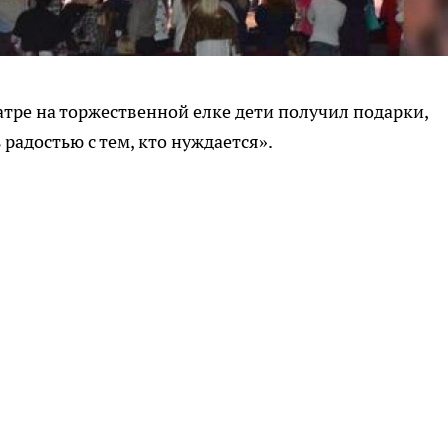
атре на торжественной елке дети получил подарки,
радостью с тем, кто нуждается».