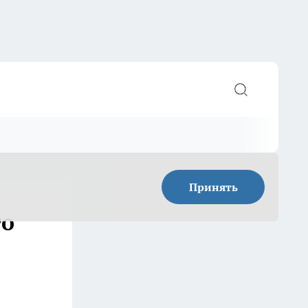
Принять
го