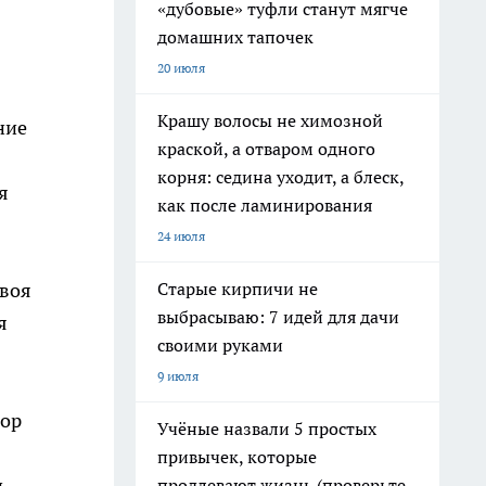
«дубовые» туфли станут мягче
домашних тапочек
20 июля
Крашу волосы не химозной
ние
краской, а отваром одного
корня: седина уходит, а блеск,
я
как после ламинирования
24 июля
Старые кирпичи не
своя
выбрасываю: 7 идей для дачи
я
своими руками
9 июля
тор
Учёные назвали 5 простых
привычек, которые
и
продлевают жизнь (проверьте