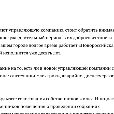
няют управляющую компанию, стоит обратить внима
ынке уже длительный период, в их добросовестности
нашем городе долгое время работает «Новороссийска
 исполнится уже десять лет.
ание на то, есть ли в новой управляющей компании 
 она: сантехники, электрики, аварийно-диспетчерска
ультате голосования собственников жилья. Инициа
твенников помещения о проведении собрания с
льтатам проведения голосования о принятом решени