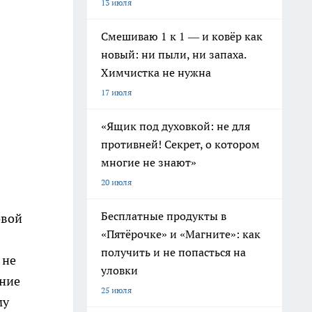
13 июля
Смешиваю 1 к 1 — и ковёр как
новый: ни пыли, ни запаха.
Химчистка не нужна
17 июля
«Ящик под духовкой: не для
противней! Секрет, о котором
многие не знают»
20 июля
Бесплатные продукты в
овой
«Пятёрочке» и «Магните»: как
получить и не попасться на
 не
уловки
ание
25 июля
му