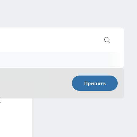
Принять
л