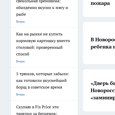
свекольная хреновина:
пожара
обалденно вкусно к мясу и
рыбе
Вчера
Как на рынке не купить
В Новоро
кормовую картошку вместо
ребенка 
столовой: проверенный
способ
Вчера
5 трюков, которые забыли:
как готовили вкуснейший
«Дверь б
борщ в советское время
Новоросс
Вчера
«заминир
Скупаю в Fix Price эти
тарелки за бесценок: