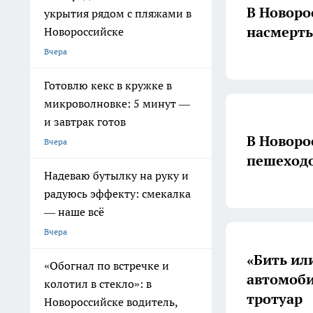
В Новоро
укрытия рядом с пляжами в
насмерть
Новороссийске
Вчера
Готовлю кекс в кружке в
микроволновке: 5 минут —
и завтрак готов
В Новоро
Вчера
пешеходо
Надеваю бутылку на руку и
радуюсь эффекту: смекалка
— наше всё
Вчера
«Бить или
«Обогнал по встречке и
автомоби
колотил в стекло»: в
тротуар
Новороссийске водитель,