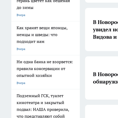
герань цветёт как бешеная
до зимы
Вчера
В Новоро
Как хранят вещи японцы,
увидел н
немцы и шведы: что
Видова и
подходит нам
Вчера
Ни одна банка не взорвется:
правила консервации от
В Новоро
опытной хозяйки
обнаруж
Вчера
Подземный ГСК, туалет
кинотеатра и закрытый
подвал: НАША проверила,
что представляют собой