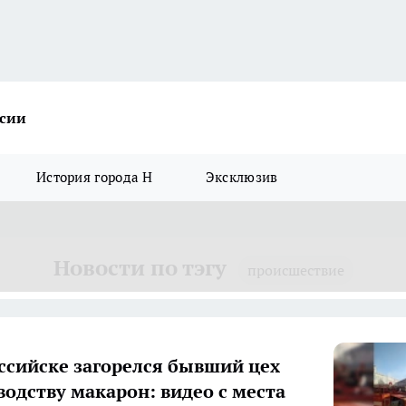
ссии
История города Н
Эксклюзив
Новости по тэгу
происшествие
ссийске загорелся бывший цех
водству макарон: видео с места