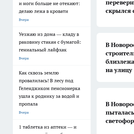
переверн
и ноги больше не отекают:
скрылся 
делаю лежа в кровати
Вчера
Уезжаю из дома — кладу в
раковину стакан с бумагой:
В Новоро
гениальный лайфхак
строите
Вчера
близлежа
на улицу
Как сквозь землю
провалилась! В лесу под
Геленджиком пенсионерка
ушла к роднику за водой и
В Новоро
пропала
пыталась
Вчера
светофор
1 таблетка из аптеки — и