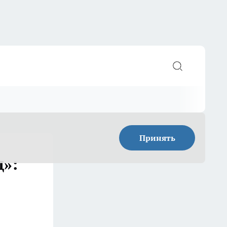
Принять
д»: