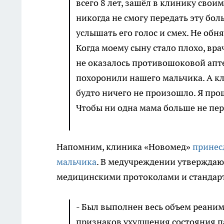
всего 8 лет, зашёл в клинику сво
никогда не смогу передать эту боль
услышать его голос и смех. Не обня
Когда моему сыну стало плохо, вр
не оказалось противошоковой апте
похоронили нашего мальчика. А кл
будто ничего не произошло. Я про
Чтобы ни одна мама больше не пер
Напомним, клиника «Новомед»
принес
мальчика
. В медучреждении утверждают
медицинскими протоколами и стандар
- Был выполнен весь объем реани
признаков ухудшения состояния па