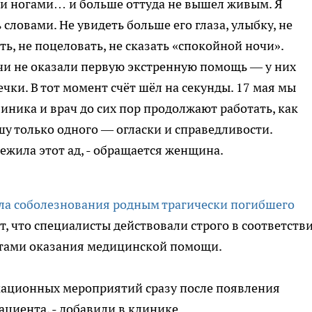
ими ногами… и больше оттуда не вышел живым. Я
 словами. Не увидеть больше его глаза, улыбку, не
ть, не поцеловать, не сказать «спокойной ночи».
ачи не оказали первую экстренную помощь — у них
чки. В тот момент счёт шёл на секунды. 17 мая мы
иника и врач до сих пор продолжают работать, как
шу только одного — огласки и справедливости.
ежила этот ад, - обращается женщина.
ла соболезнования родным трагически погибшего
, что специалисты действовали строго в соответств
тами оказания медицинской помощи.
мационных мероприятий сразу после появления
циента, - добавили в клинике.