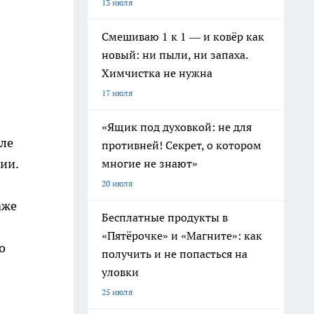
13 июля
Смешиваю 1 к 1 — и ковёр как
новый: ни пыли, ни запаха.
Химчистка не нужна
17 июля
«Ящик под духовкой: не для
сле
противней! Секрет, о котором
ии.
многие не знают»
20 июля
аже
Бесплатные продукты в
«Пятёрочке» и «Магните»: как
о
получить и не попасться на
уловки
25 июля