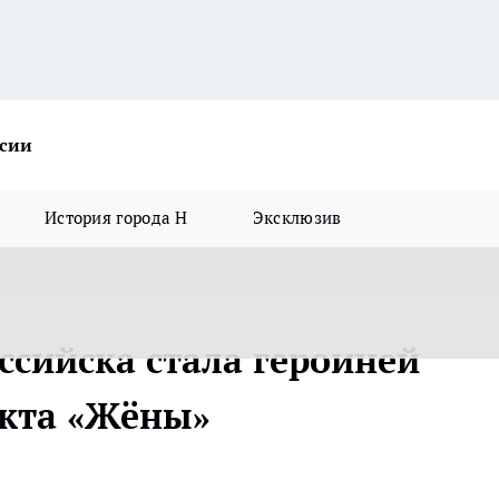
ссии
История города Н
Эксклюзив
сийска стала героиней
екта «Жёны»