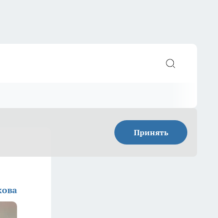
Принять
кова