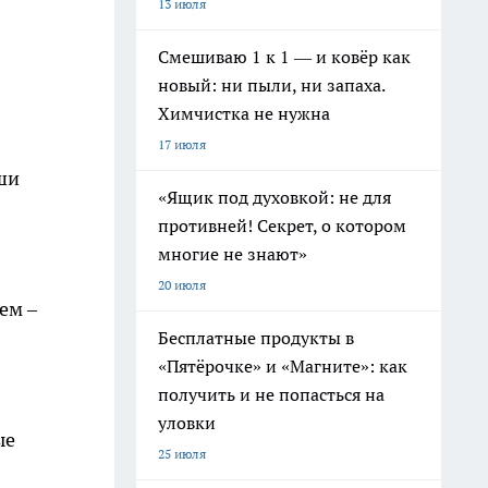
13 июля
Смешиваю 1 к 1 — и ковёр как
новый: ни пыли, ни запаха.
Химчистка не нужна
17 июля
ши
«Ящик под духовкой: не для
противней! Секрет, о котором
многие не знают»
20 июля
ем –
Бесплатные продукты в
«Пятёрочке» и «Магните»: как
получить и не попасться на
уловки
ые
25 июля