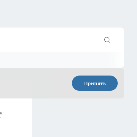
Принять
т