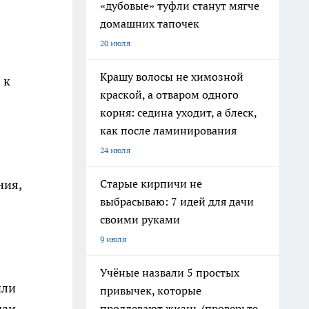
«дубовые» туфли станут мягче
домашних тапочек
20 июля
Крашу волосы не химозной
 к
краской, а отваром одного
корня: седина уходит, а блеск,
как после ламинирования
24 июля
Старые кирпичи не
ния,
выбрасываю: 7 идей для дачи
своими руками
9 июля
Учёные назвали 5 простых
или
привычек, которые
чаи
продлевают жизнь (проверьте