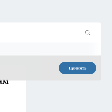
Принять
ам