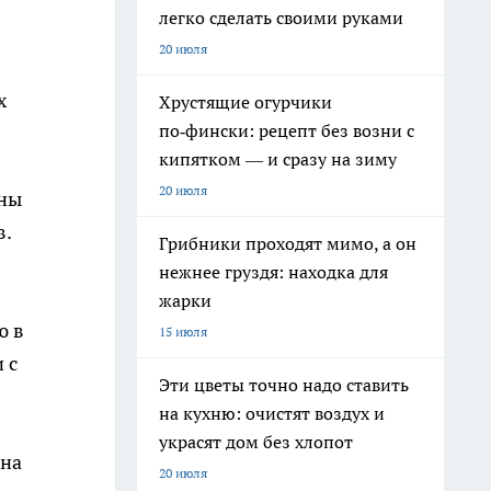
легко сделать своими руками
20 июля
х
Хрустящие огурчики
по‑фински: рецепт без возни с
кипятком — и сразу на зиму
20 июля
тны
в.
Грибники проходят мимо, а он
нежнее груздя: находка для
жарки
ю в
15 июля
 с
Эти цветы точно надо ставить
на кухню: очистят воздух и
украсят дом без хлопот
 на
20 июля