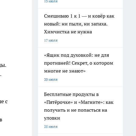
13 июля
Смешиваю 1 к 1 — и ковёр как
новый: ни пыли, ни запаха.
Химчистка не нужна
17 июля
«Ящик под духовкой: не для
противней! Секрет, о котором
ды.
многие не знают»
.
20 июля
Бесплатные продукты в
е с
«Пятёрочке» и «Магните»: как
получить и не попасться на
уловки
в
25 июля