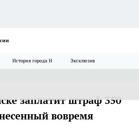
ссии
История города Н
Эксклюзив
йске заплатит штраф 350
 снесенный вовремя