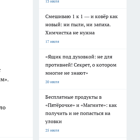
13 июля
Смешиваю 1 к 1 — и ковёр как
новый: ни пыли, ни запаха.
Химчистка не нужна
17 июля
«Ящик под духовкой: не для
противней! Секрет, о котором
с
многие не знают»
м».
20 июля
Бесплатные продукты в
«Пятёрочке» и «Магните»: как
ло
получить и не попасться на
уловки
25 июля