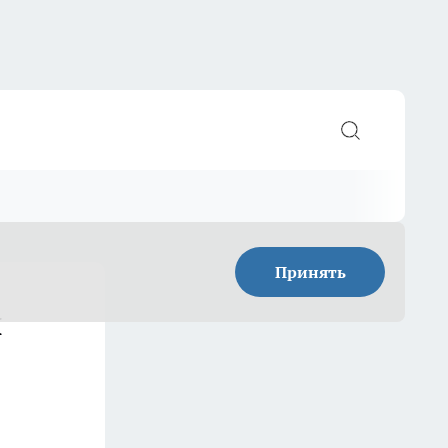
Принять
й