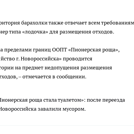
ритория барахолки также отвечает всем требованиям
нер типа «лодочка» для размещения отходов.
за пределами границ ООПТ «Пионерская роща»,
йство г. Новороссийска» проводится
тории на предмет недопущения размещения
тходов, – отмечается в сообщении.
Пионерская роща стала туалетом»: после переезда
Новороссийска завалили мусором.