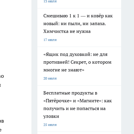
13 июля
Смешиваю 1 к 1 — и ковёр как
новый: ни пыли, ни запаха.
Химчистка не нужна
17 июля
«Ящик под духовкой: не для
противней! Секрет, о котором
многие не знают»
во
20 июля
и
Бесплатные продукты в
«Пятёрочке» и «Магните»: как
получить и не попасться на
уловки
ов
25 июля
е