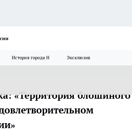
ссии
История города Н
Эксклюзив
ка: «Территория блошиного
удовлетворительном
ии»