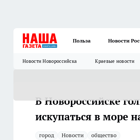
Польза
Новости Ро
Новости Новороссийска
Краевые новости
В Новороссийске г
искупаться в море н
город
Новости
общество