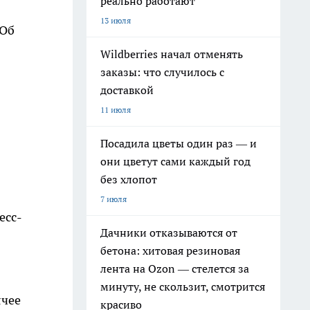
реально работают
13 июля
 Об
Wildberries начал отменять
заказы: что случилось с
доставкой
11 июля
Посадила цветы один раз — и
они цветут сами каждый год
без хлопот
7 июля
есс-
Дачники отказываются от
бетона: хитовая резиновая
лента на Ozon — стелется за
минуту, не скользит, смотрится
ячее
красиво