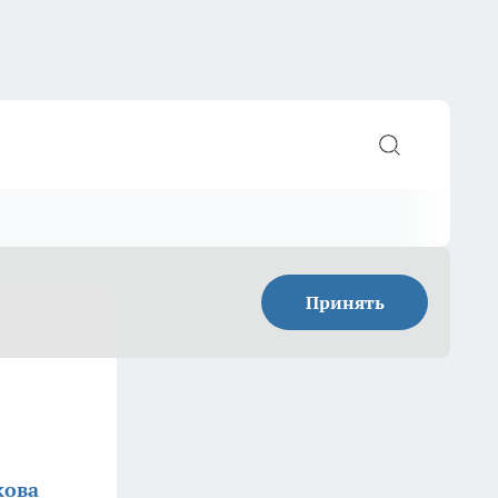
Принять
кова