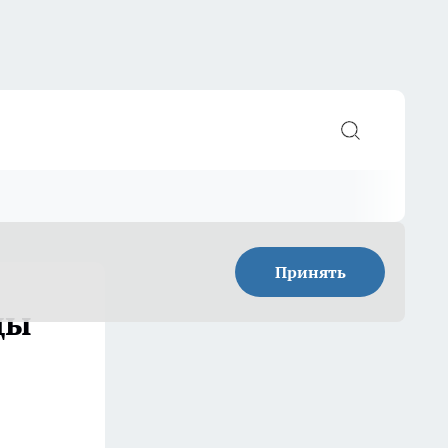
Принять
цы