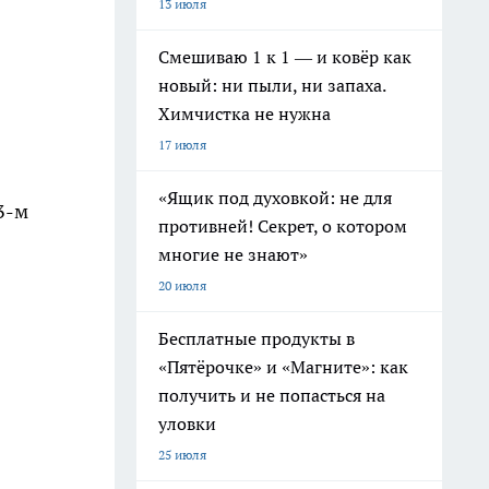
13 июля
Смешиваю 1 к 1 — и ковёр как
новый: ни пыли, ни запаха.
Химчистка не нужна
17 июля
«Ящик под духовкой: не для
3-м
противней! Секрет, о котором
многие не знают»
20 июля
Бесплатные продукты в
«Пятёрочке» и «Магните»: как
получить и не попасться на
уловки
25 июля