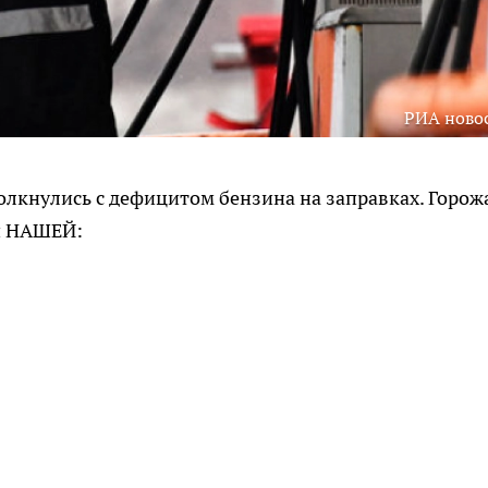
РИА ново
лкнулись с дефицитом бензина на заправках. Горож
й НАШЕЙ: