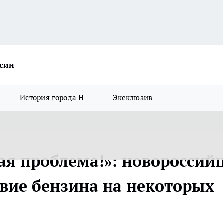
ссии
История города Н
Эксклюзив
шая проблема!»: новороссий
твие бензина на некоторых