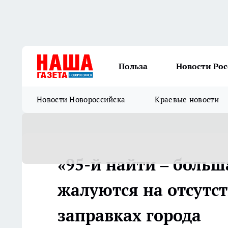
Польза
Новости Ро
Новости Новороссийска
Краевые новости
«95-й найти – боль
жалуются на отсутс
заправках города